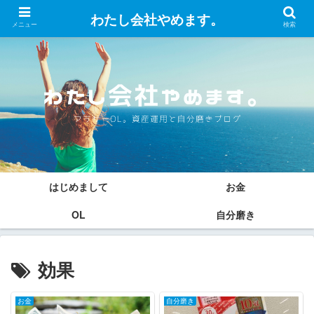
わたし会社やめます。
メニュー
検索
はじめまして
お金
OL
自分磨き
効果
お金
自分磨き