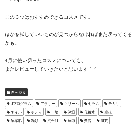
この３つはおすすめできるコスメです。
ほかを試していいものが見つからなければまた戻ってくる
かも。。
4月に使い切ったコスメについても、
またレビューしていきたいと思います＾＾
自分磨き
dプログラム
アラサー
クリーム
セラム
テカリ
ネイル
ボディ
下地
保湿
化粧水
感想
敏感肌
洗顔
混合肌
無印
美容
肌荒