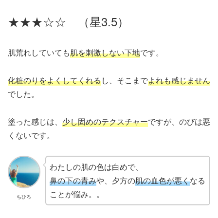
★★★☆☆ （星3.5）
肌荒れしていても
肌を刺激しない下地
です。
化粧のりをよくしてくれる
し、そこまで
よれも感じません
でした。
塗った感じは、
少し固めのテクスチャー
ですが、のびは悪
くないです。
わたしの肌の色は白めで、
鼻の下の青み
や、夕方の
肌の血色が悪く
なる
ことが悩み。。
ちひろ