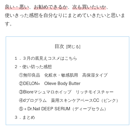
良い・悪い
、
お勧めできるか
、
次も買いたいか
、
使いきった感想を自分なりにまとめていきたいと思いま
す。
目次
１．３月の底見えコスメはこちら
２・使い切った感想
①無印良品 化粧水・敏感肌用 高保湿タイプ
②DELON+ Olieve Body Butter
③Bioreマシュマロホイップ リッチモイスチャー
④dプログラム 薬用スキンケアベースCC（ピンク）
⑤＋Dr.Nail DEEP SERUM（ディープセラム）
３．まとめ