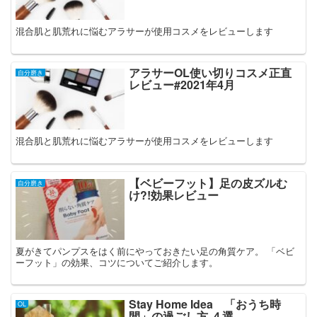
混合肌と肌荒れに悩むアラサーが使用コスメをレビューします
アラサーOL使い切りコスメ正直
自分磨き
レビュー#2021年4月
混合肌と肌荒れに悩むアラサーが使用コスメをレビューします
【ベビーフット】足の皮ズルむ
自分磨き
け?!効果レビュー
夏がきてパンプスをはく前にやっておきたい足の角質ケア。 「ベビ
ーフット」の効果、コツについてご紹介します。
Stay Home Idea 「おうち時
OL
間」の過ごし方 ４選