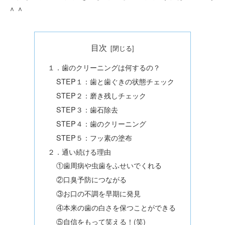
＾＾
目次
１．歯のクリーニングは何するの？
STEP１：歯と歯ぐきの状態チェック
STEP２：磨き残しチェック
STEP３：歯石除去
STEP４：歯のクリーニング
STEP５：フッ素の塗布
２．通い続ける理由
①歯周病や虫歯をふせいでくれる
②口臭予防につながる
③お口の不調を早期に発見
④本来の歯の白さを保つことができる
⑤自信をもって笑える！(笑)